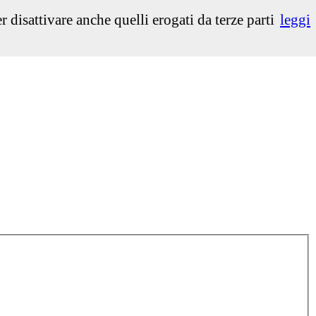
isattivare anche quelli erogati da terze parti
leggi
Select Language
▼