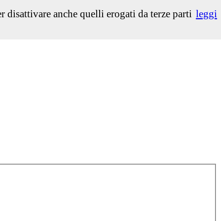
isattivare anche quelli erogati da terze parti
leggi
Select Language
▼