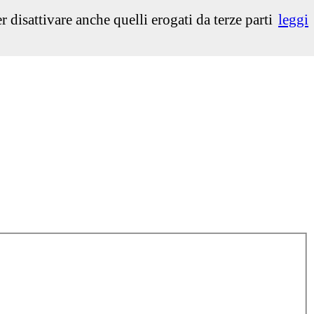
isattivare anche quelli erogati da terze parti
leggi
Select Language
▼